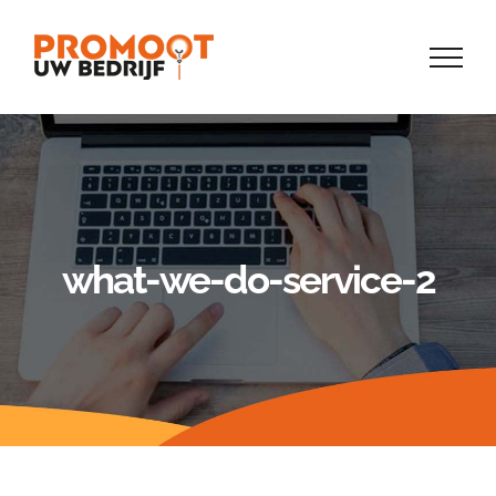
Skip
to
content
what-we-do-service-2