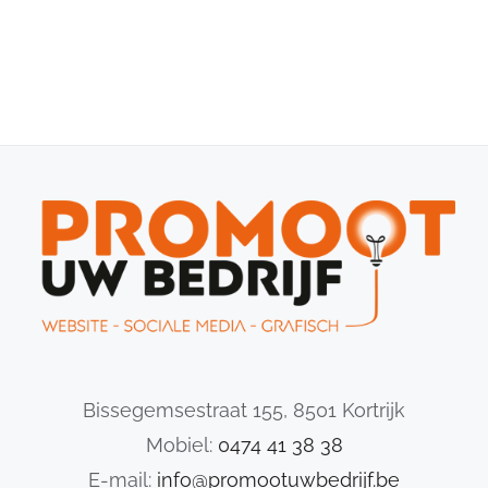
Bissegemsestraat 155, 8501 Kortrijk
Mobiel:
0474 41 38 38
E-mail:
info@promootuwbedrijf.be