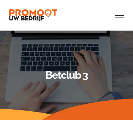
Skip
to
content
Betclub 3